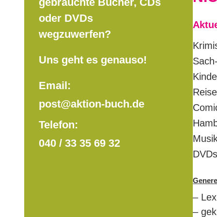
gebrauchte Bücher, CDs
oder DVDs
Aktu
wegzuwerfen?
Krimi
Uns geht es genauso!
Sach-
Kinde
Email:
Reise
post@aktion-buch.de
Comic
Hambu
Telefon:
Musik
040 / 33 35 69 32
DVDs:
Gener
– Lex
– gek