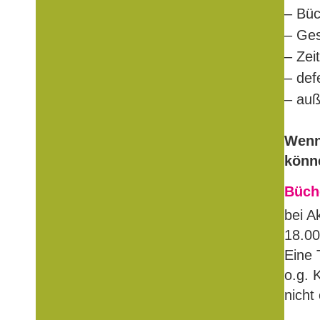
– Büc
– Ges
– Zei
– def
– auß
Wenn
könn
Büch
bei A
18.00
Eine 
o.g. K
nicht